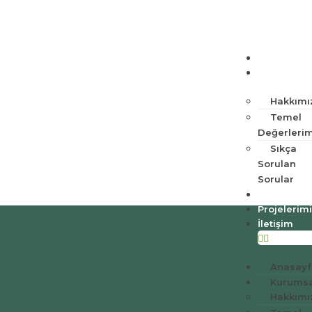
Anasayfa
Kurumsal
Hakkımı
Temel
Değerlerim
Sıkça
Sorulan
Sorular
Hizmetleri
Projelerim
İletişim
Anasayf
Kurumsa
Hakkımı