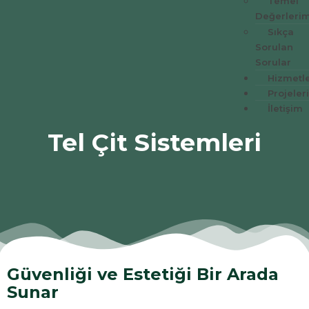
Temel
Değerlerim
Sıkça
Sorulan
Sorular
Hizmetl
Projeler
İletişim
Tel Çit Sistemleri
Güvenliği ve Estetiği Bir Arada
Sunar